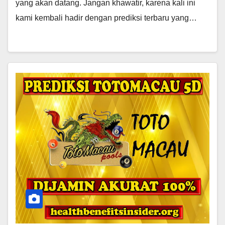
yang akan datang. Jangan khawatir, karena kali ini
kami kembali hadir dengan prediksi terbaru yang…