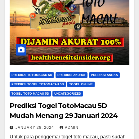
PREDIKAI TOTOMACAU 5D
PREDIKSI AKURAT
PREDIKSI ANGKA
PREDIKSI TOGEL TOTOMACAU 5D
TOGEL ONLINE
TOGEL TOTO MACAU 5D
UNCATEGORIZED
Prediksi Togel TotoMacau 5D
Mudah Menang 29 Januari 2024
JANUARY 28, 2024
ADMIN
Untuk para penggemar togel toto macau, pasti sudah