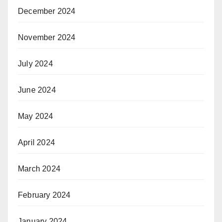
December 2024
November 2024
July 2024
June 2024
May 2024
April 2024
March 2024
February 2024
January 2024