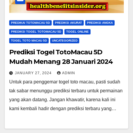
PREDIKAI TOTOMACAU 5D
PREDIKSI AKURAT
PREDIKSI ANGKA
PREDIKSI TOGEL TOTOMACAU 5D
TOGEL ONLINE
TOGEL TOTO MACAU 5D
UNCATEGORIZED
Prediksi Togel TotoMacau 5D
Mudah Menang 28 Januari 2024
JANUARY 27, 2024
ADMIN
Untuk para penggemar togel toto macau, pasti sudah
tak sabar menunggu prediksi terbaru untuk permainan
yang akan datang. Jangan khawatir, karena kali ini
kami kembali hadir dengan prediksi terbaru yang…