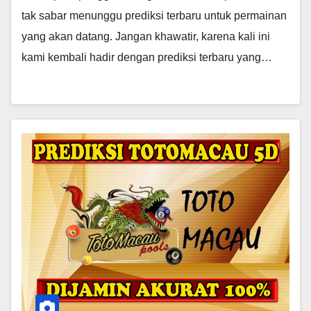
tak sabar menunggu prediksi terbaru untuk permainan
yang akan datang. Jangan khawatir, karena kali ini
kami kembali hadir dengan prediksi terbaru yang…