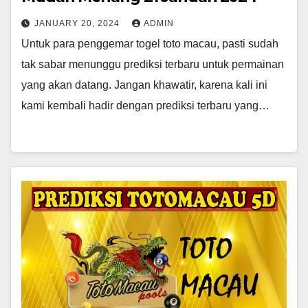
JANUARY 20, 2024
ADMIN
Untuk para penggemar togel toto macau, pasti sudah
tak sabar menunggu prediksi terbaru untuk permainan
yang akan datang. Jangan khawatir, karena kali ini
kami kembali hadir dengan prediksi terbaru yang…