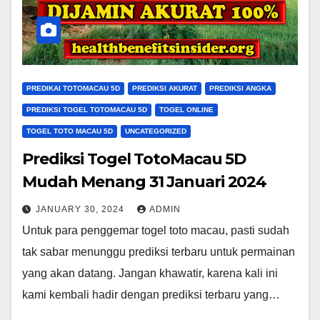
PREDIKAI TOTOMACAU 5D
PREDIKSI AKURAT
PREDIKSI ANGKA
PREDIKSI TOGEL TOTOMACAU 5D
TOGEL ONLINE
TOGEL TOTO MACAU 5D
UNCATEGORIZED
Prediksi Togel TotoMacau 5D
Mudah Menang 31 Januari 2024
JANUARY 30, 2024
ADMIN
Untuk para penggemar togel toto macau, pasti sudah
tak sabar menunggu prediksi terbaru untuk permainan
yang akan datang. Jangan khawatir, karena kali ini
kami kembali hadir dengan prediksi terbaru yang…