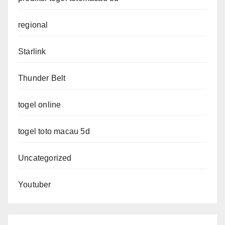
regional
Starlink
Thunder Belt
togel online
togel toto macau 5d
Uncategorized
Youtuber