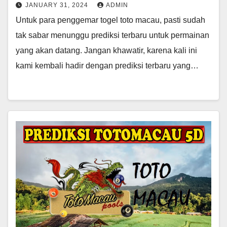
JANUARY 31, 2024
ADMIN
Untuk para penggemar togel toto macau, pasti sudah
tak sabar menunggu prediksi terbaru untuk permainan
yang akan datang. Jangan khawatir, karena kali ini
kami kembali hadir dengan prediksi terbaru yang…