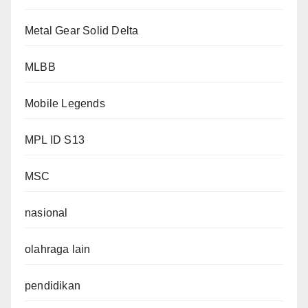
Metal Gear Solid Delta
MLBB
Mobile Legends
MPL ID S13
MSC
nasional
olahraga lain
pendidikan