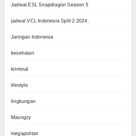
Jadwal ESL Snapdragon Season 5
jadwal VCL Indonesia Split 2 2024.
Jaringan Indonesia
kesehatan
kriminal
lifestyle
lingkungan
Maungzy
megapolitan