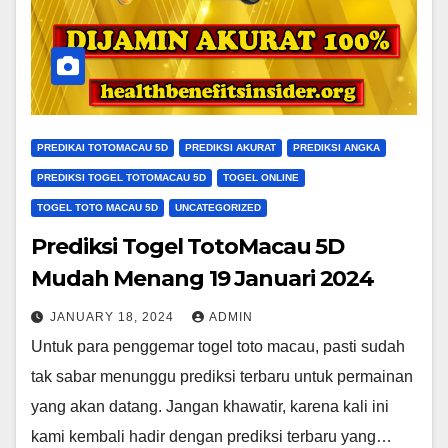
PREDIKAI TOTOMACAU 5D
PREDIKSI AKURAT
PREDIKSI ANGKA
PREDIKSI TOGEL TOTOMACAU 5D
TOGEL ONLINE
TOGEL TOTO MACAU 5D
UNCATEGORIZED
Prediksi Togel TotoMacau 5D
Mudah Menang 19 Januari 2024
JANUARY 18, 2024
ADMIN
Untuk para penggemar togel toto macau, pasti sudah
tak sabar menunggu prediksi terbaru untuk permainan
yang akan datang. Jangan khawatir, karena kali ini
kami kembali hadir dengan prediksi terbaru yang…