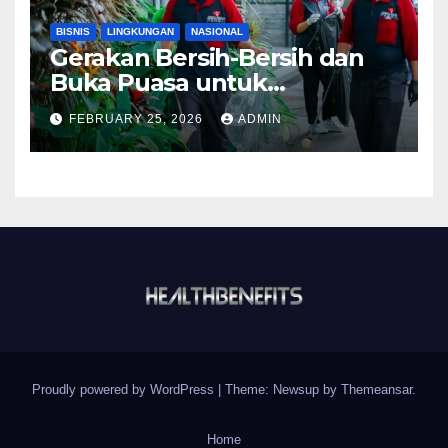
BISNIS
LINGKUNGAN
NASIONAL
Gerakan Bersih-Bersih dan
Buka Puasa untuk
Lingkungan ASRI
FEBRUARY 25, 2026
ADMIN
Proudly powered by WordPress
|
Theme:
Newsup
by
Themeansar
.
Home