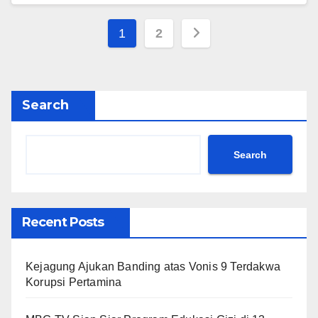
Posts
1
2
pagination
Search
Search
Recent Posts
Kejagung Ajukan Banding atas Vonis 9 Terdakwa
Korupsi Pertamina