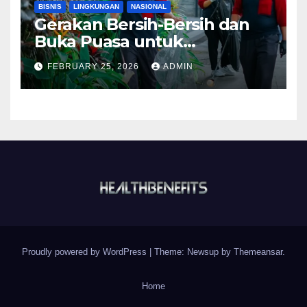
BISNIS
LINGKUNGAN
NASIONAL
Gerakan Bersih-Bersih dan
Buka Puasa untuk
Lingkungan ASRI
FEBRUARY 25, 2026
ADMIN
Proudly powered by WordPress
|
Theme:
Newsup
by
Themeansar
.
Home