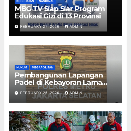
KESEHATAN
NASIONAL
MBG TV Siap Siar Program
Edukasi Gizi di 13 Provinsi
FEBRUARY 27, 2026
ADMIN
HUKUM
MEGAPOLITAN
Pembangunan Lapangan
Padel di Kebayoran Lama
Diselidiki Polisi
FEBRUARY 26, 2026
ADMIN