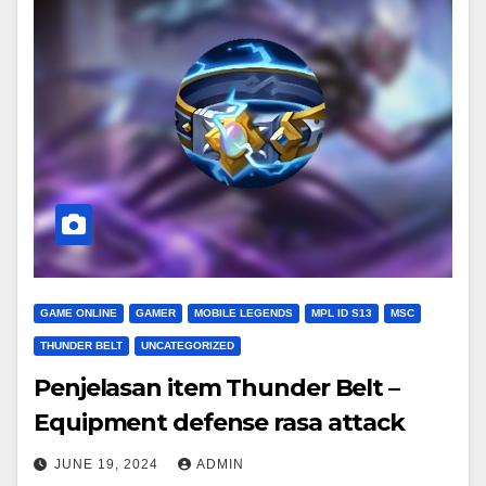
GAME ONLINE
GAMER
MOBILE LEGENDS
MPL ID S13
MSC
THUNDER BELT
UNCATEGORIZED
Penjelasan item Thunder Belt –
Equipment defense rasa attack
JUNE 19, 2024
ADMIN