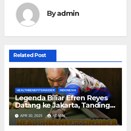
By
admin
Related Post
HEALTHBENEFITSINSIDER
INDONESIA
Legenda Biliar Efren Reyes
Datang ke Jakarta, Tanding
Lawan Atlet Nasional Silviana
APR 30, 2025
ADMIN
Lu