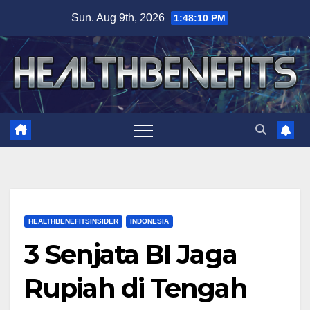
Skip
Sun. Aug 9th, 2026
1:48:11 PM
to
content
HEALTHBENEFITSINSIDER
INDONESIA
3 Senjata BI Jaga
Rupiah di Tengah