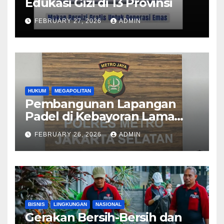
Edukasi Gizi di 13 Provinsi
FEBRUARY 27, 2026
ADMIN
HUKUM
MEGAPOLITAN
Pembangunan Lapangan
Padel di Kebayoran Lama
Diselidiki Polisi
FEBRUARY 26, 2026
ADMIN
BISNIS
LINGKUNGAN
NASIONAL
Gerakan Bersih-Bersih dan