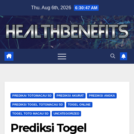
Skip
Thu. Aug 6th, 2026
6:30:48 AM
to
content
PREDIKAI TOTOMACAU 5D
PREDIKSI AKURAT
PREDIKSI ANGKA
PREDIKSI TOGEL TOTOMACAU 5D
TOGEL ONLINE
TOGEL TOTO MACAU 5D
UNCATEGORIZED
Prediksi Togel