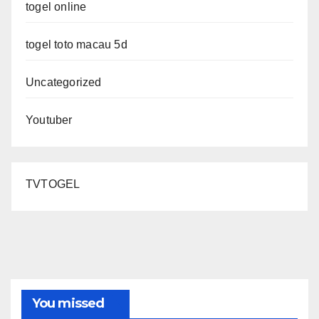
togel online
togel toto macau 5d
Uncategorized
Youtuber
TVTOGEL
You missed