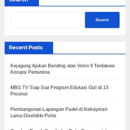
Search
Recent Posts
Kejagung Ajukan Banding atas Vonis 9 Terdakwa
Korupsi Pertamina
MBG TV Siap Siar Program Edukasi Gizi di 13
Provinsi
Pembangunan Lapangan Padel di Kebayoran
Lama Diselidiki Polisi