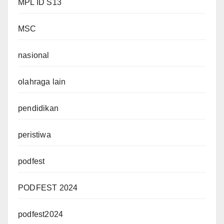
MPL ID S13
MSC
nasional
olahraga lain
pendidikan
peristiwa
podfest
PODFEST 2024
podfest2024