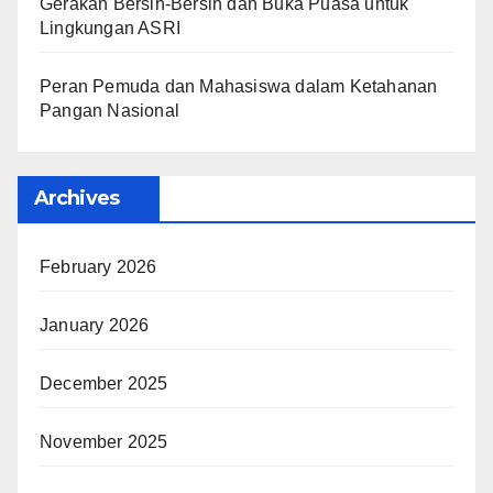
Gerakan Bersih-Bersih dan Buka Puasa untuk
Lingkungan ASRI
Peran Pemuda dan Mahasiswa dalam Ketahanan
Pangan Nasional
Archives
February 2026
January 2026
December 2025
November 2025