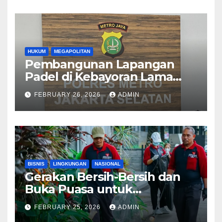
HUKUM
MEGAPOLITAN
Pembangunan Lapangan
Padel di Kebayoran Lama
Diselidiki Polisi
FEBRUARY 26, 2026
ADMIN
BISNIS
LINGKUNGAN
NASIONAL
Gerakan Bersih-Bersih dan
Buka Puasa untuk
Lingkungan ASRI
FEBRUARY 25, 2026
ADMIN