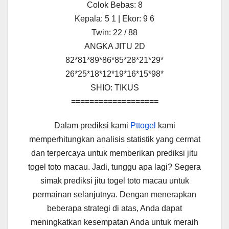
Colok Bebas: 8
Kepala: 5 1 | Ekor: 9 6
Twin: 22 / 88
ANGKA JITU 2D
82*81*89*86*85*28*21*29*
26*25*18*12*19*16*15*98*
SHIO: TIKUS
===================
Dalam prediksi kami
Pttogel
kami
memperhitungkan analisis statistik yang cermat
dan terpercaya untuk memberikan prediksi jitu
togel toto macau. Jadi, tunggu apa lagi? Segera
simak prediksi jitu togel toto macau untuk
permainan selanjutnya. Dengan menerapkan
beberapa strategi di atas, Anda dapat
meningkatkan kesempatan Anda untuk meraih