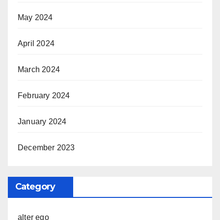
May 2024
April 2024
March 2024
February 2024
January 2024
December 2023
Category
alter ego