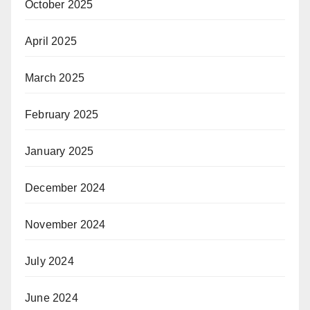
October 2025
April 2025
March 2025
February 2025
January 2025
December 2024
November 2024
July 2024
June 2024