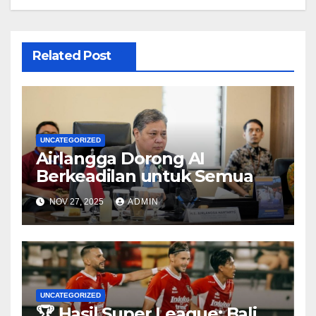
Related Post
UNCATEGORIZED
Airlangga Dorong AI
Berkeadilan untuk Semua
NOV 27, 2025
ADMIN
UNCATEGORIZED
🏆 Hasil Super League: Bali