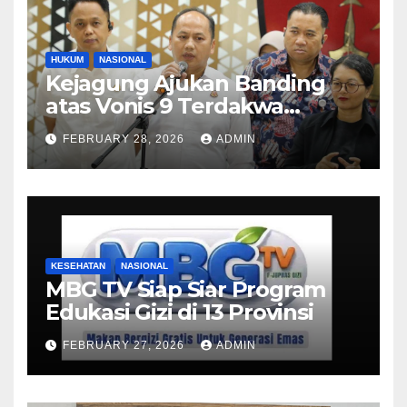
HUKUM
NASIONAL
Kejagung Ajukan Banding
atas Vonis 9 Terdakwa
Korupsi Pertamina
FEBRUARY 28, 2026
ADMIN
KESEHATAN
NASIONAL
MBG TV Siap Siar Program
Edukasi Gizi di 13 Provinsi
FEBRUARY 27, 2026
ADMIN