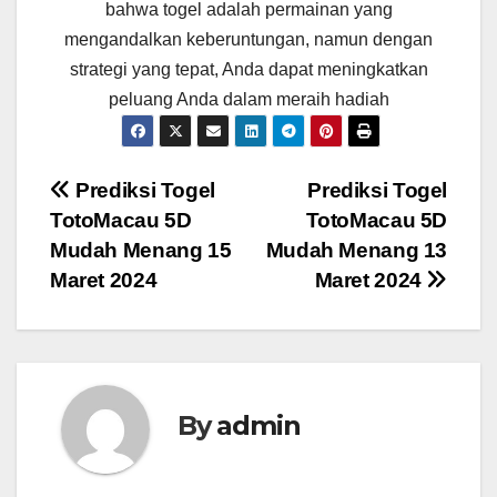
bahwa togel adalah permainan yang
mengandalkan keberuntungan, namun dengan
strategi yang tepat, Anda dapat meningkatkan
peluang Anda dalam meraih hadiah
Post
Prediksi Togel
Prediksi Togel
TotoMacau 5D
TotoMacau 5D
navigation
Mudah Menang 15
Mudah Menang 13
Maret 2024
Maret 2024
By
admin