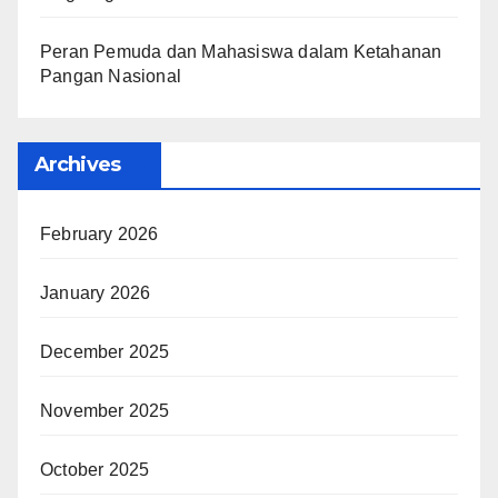
Peran Pemuda dan Mahasiswa dalam Ketahanan
Pangan Nasional
Archives
February 2026
January 2026
December 2025
November 2025
October 2025