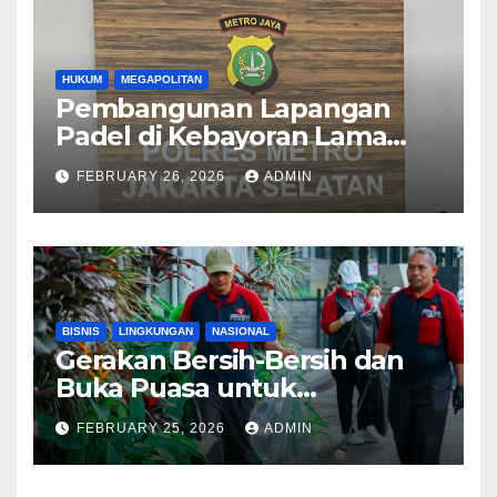
HUKUM
MEGAPOLITAN
Pembangunan Lapangan
Padel di Kebayoran Lama
Diselidiki Polisi
FEBRUARY 26, 2026
ADMIN
BISNIS
LINGKUNGAN
NASIONAL
Gerakan Bersih-Bersih dan
Buka Puasa untuk
Lingkungan ASRI
FEBRUARY 25, 2026
ADMIN