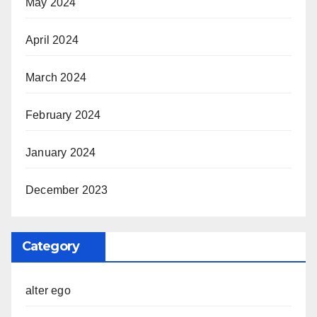
May 2024
April 2024
March 2024
February 2024
January 2024
December 2023
Category
alter ego