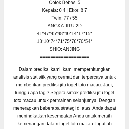
Colok Bebas: 5
Kepala: 0 4 | Ekor: 8 7
Twin: 77 / 55
ANGKA JITU 2D
41*47*45*48*40*14*17*15*
18*10*74*71*75*78*70*54*
SHIO: ANJING
===================
Dalam prediksi kami kami memperhitungkan
analisis statistik yang cermat dan terpercaya untuk
memberikan prediksi jitu togel toto macau. Jadi,
tunggu apa lagi? Segera simak prediksi jitu togel
toto macau untuk permainan selanjutnya. Dengan
menerapkan beberapa strategi di atas, Anda dapat
meningkatkan kesempatan Anda untuk meraih
kemenangan dalam togel toto macau. Ingatlah