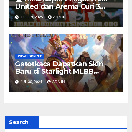
United dan Arema Curi 3
Poin di Kandang Lawan
OCT 19, 2025
ADMIN
UNCATEGORIZED
Gatotkaca Dapatkan Skin
Baru di Starlight MLBB
Agustus 2024!
JUL 30, 2024
ADMIN
Search