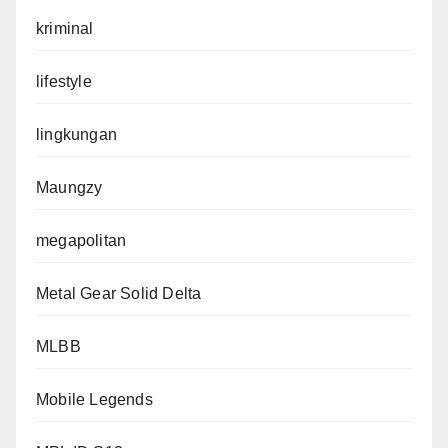
kriminal
lifestyle
lingkungan
Maungzy
megapolitan
Metal Gear Solid Delta
MLBB
Mobile Legends