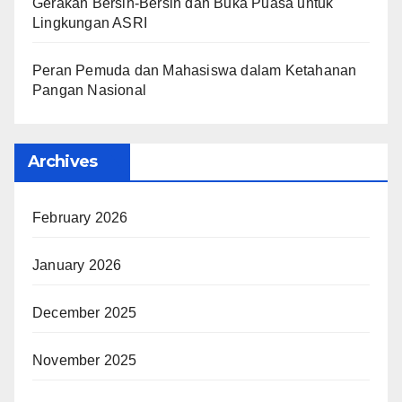
Gerakan Bersih-Bersih dan Buka Puasa untuk
Lingkungan ASRI
Peran Pemuda dan Mahasiswa dalam Ketahanan
Pangan Nasional
Archives
February 2026
January 2026
December 2025
November 2025