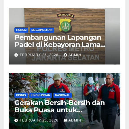
HUKUM
MEGAPOLITAN
Pembangunan Lapangan
Padel di Kebayoran Lama
Diselidiki Polisi
FEBRUARY 26, 2026
ADMIN
BISNIS
LINGKUNGAN
NASIONAL
Gerakan Bersih-Bersih dan
Buka Puasa untuk
Lingkungan ASRI
FEBRUARY 25, 2026
ADMIN