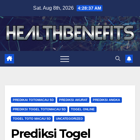
Skip
Sat. Aug 8th, 2026
4:28:38 AM
to
content
PREDIKAI TOTOMACAU 5D
PREDIKSI AKURAT
PREDIKSI ANGKA
PREDIKSI TOGEL TOTOMACAU 5D
TOGEL ONLINE
TOGEL TOTO MACAU 5D
UNCATEGORIZED
Prediksi Togel