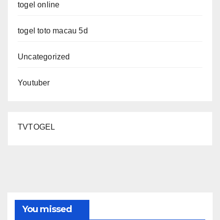
togel online
togel toto macau 5d
Uncategorized
Youtuber
TVTOGEL
You missed