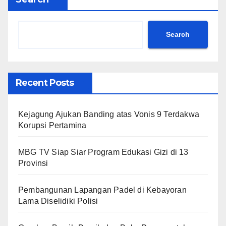
Search
Recent Posts
Kejagung Ajukan Banding atas Vonis 9 Terdakwa
Korupsi Pertamina
MBG TV Siap Siar Program Edukasi Gizi di 13
Provinsi
Pembangunan Lapangan Padel di Kebayoran
Lama Diselidiki Polisi