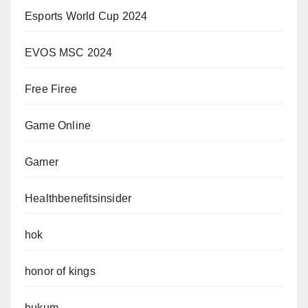
Esports World Cup 2024
EVOS MSC 2024
Free Firee
Game Online
Gamer
Healthbenefitsinsider
hok
honor of kings
hukum