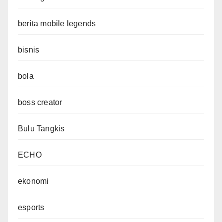
berita mobile legends
bisnis
bola
boss creator
Bulu Tangkis
ECHO
ekonomi
esports