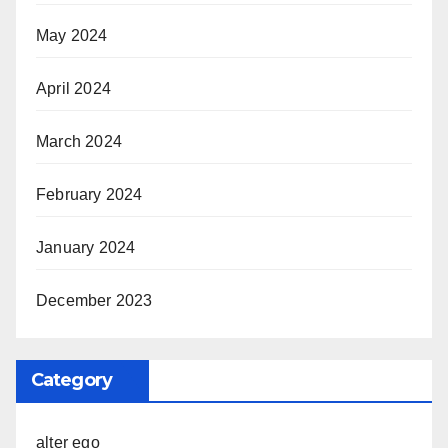
May 2024
April 2024
March 2024
February 2024
January 2024
December 2023
Category
alter ego