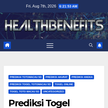
Skip
Fri. Aug 7th, 2026
6:21:54 AM
to
content
PREDIKAI TOTOMACAU 5D
PREDIKSI AKURAT
PREDIKSI ANGKA
PREDIKSI TOGEL TOTOMACAU 5D
TOGEL ONLINE
TOGEL TOTO MACAU 5D
UNCATEGORIZED
Prediksi Togel