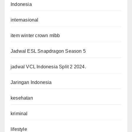
Indonesia
internasional
item winter crown mlbb
Jadwal ESL Snapdragon Season 5
jadwal VCL Indonesia Split 2 2024.
Jaringan Indonesia
kesehatan
kriminal
lifestyle