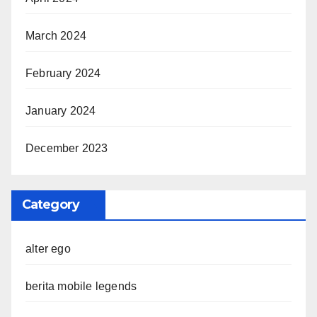
March 2024
February 2024
January 2024
December 2023
Category
alter ego
berita mobile legends