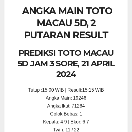
ANGKA MAIN TOTO
MACAU 5D, 2
PUTARAN RESULT
PREDIKSI TOTO MACAU
5D JAM 3 SORE, 21 APRIL
2024
Tutup :15:00 WIB | Result:15:15 WIB
Angka Main: 19246
Angka Ikut: 71264
Colok Bebas: 1
Kepala: 4 9 | Ekor: 6 7
Twin: 11 / 22