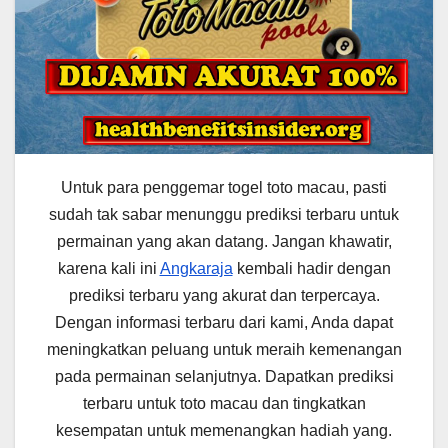
Untuk para penggemar togel toto macau, pasti
sudah tak sabar menunggu prediksi terbaru untuk
permainan yang akan datang. Jangan khawatir,
karena kali ini
Angkaraja
kembali hadir dengan
prediksi terbaru yang akurat dan terpercaya.
Dengan informasi terbaru dari kami, Anda dapat
meningkatkan peluang untuk meraih kemenangan
pada permainan selanjutnya. Dapatkan prediksi
terbaru untuk toto macau dan tingkatkan
kesempatan untuk memenangkan hadiah yang.