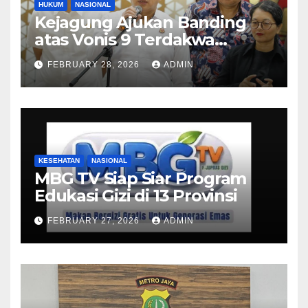
HUKUM
NASIONAL
Kejagung Ajukan Banding
atas Vonis 9 Terdakwa
Korupsi Pertamina
FEBRUARY 28, 2026
ADMIN
KESEHATAN
NASIONAL
MBG TV Siap Siar Program
Edukasi Gizi di 13 Provinsi
FEBRUARY 27, 2026
ADMIN