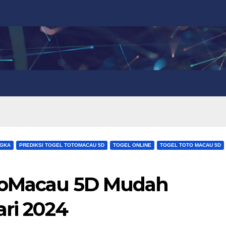
NGKA
PREDIKSI TOGEL TOTOMACAU 5D
TOGEL ONLINE
TOGEL TOTO MACAU 5D
otoMacau 5D Mudah
ri 2024