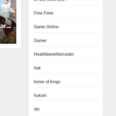
Free Firee
Baru
Game Online
B
Gamer
Healthbenefitsinsider
hok
honor of kings
hukum
idn