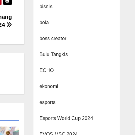
bisnis
nang
bola
024
boss creator
Bulu Tangkis
ECHO
ekonomi
esports
Esports World Cup 2024
EVOS MSC 2024