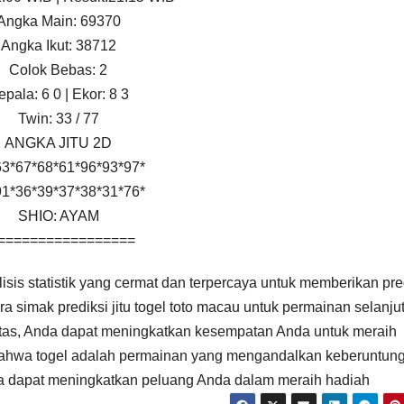
Angka Main: 69370
Angka Ikut: 38712
Colok Bebas: 2
epala: 6 0 | Ekor: 8 3
Twin: 33 / 77
ANGKA JITU 2D
63*67*68*61*96*93*97*
91*36*39*37*38*31*76*
SHIO: AYAM
=================
is statistik yang cermat dan terpercaya untuk memberikan pre
era simak prediksi jitu togel toto macau untuk permainan selanju
tas, Anda dapat meningkatkan kesempatan Anda untuk meraih
bahwa togel adalah permainan yang mengandalkan keberuntun
da dapat meningkatkan peluang Anda dalam meraih hadiah