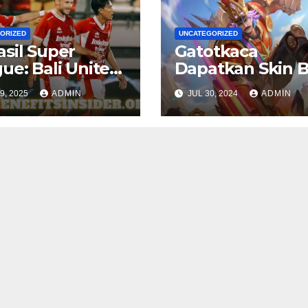
ORIZED
UNCATEGORIZED
asil Super
Gatotkaca
ue: Bali United
Dapatkan Skin 
Arema Curi 3
di Starlight MLB
9, 2025
ADMIN
JUL 30, 2024
ADMIN
 di Kandang
Agustus 2024!
an