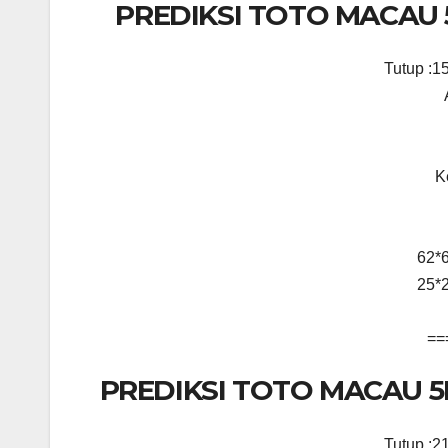
PREDIKSI TOTO MACAU 5
Tutup :1
K
62*
25*
==
PREDIKSI TOTO MACAU 5
Tutup :2