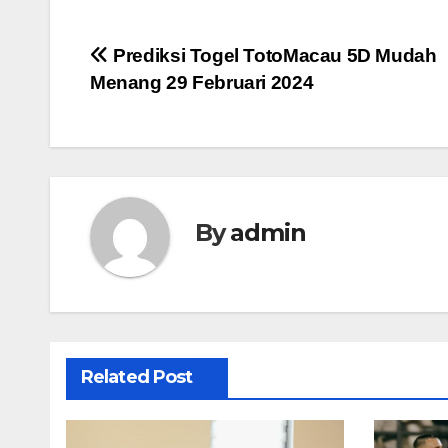
Post
Prediksi Togel TotoMacau 5D Mudah
Menang 29 Februari 2024
navigation
By
admin
Related Post