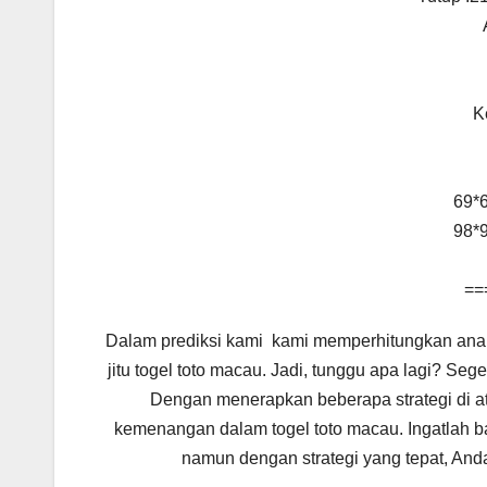
K
69*
98*
==
Dalam prediksi kami kami memperhitungkan analis
jitu togel toto macau. Jadi, tunggu apa lagi? Seg
Dengan menerapkan beberapa strategi di a
kemenangan dalam togel toto macau. Ingatlah 
namun dengan strategi yang tepat, An