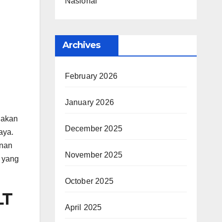
Nasional
Archives
February 2026
January 2026
 akan
December 2025
aya.
inan
November 2025
 yang
October 2025
LT
April 2025