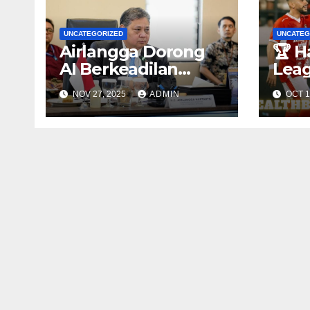
UNCATEGORIZED
UNCATEG
Airlangga Dorong
🏆 H
AI Berkeadilan
Leag
untuk Semua
dan 
NOV 27, 2025
ADMIN
OCT 1
Poin
Law