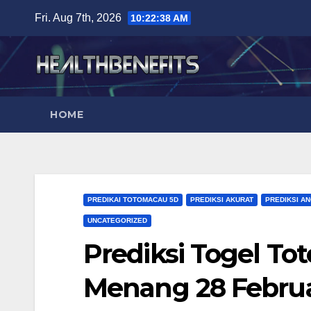
Skip
Fri. Aug 7th, 2026
10:22:39 AM
to
content
HOME
PREDIKAI TOTOMACAU 5D
PREDIKSI AKURAT
PREDIKSI A
UNCATEGORIZED
Prediksi Togel T
Menang 28 Februa