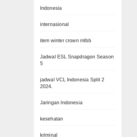
Indonesia
internasional
item winter crown mlbb
Jadwal ESL Snapdragon Season
5
jadwal VCL Indonesia Split 2
2024.
Jaringan Indonesia
kesehatan
kriminal