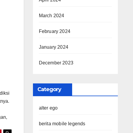
March 2024
February 2024
January 2024
December 2023
Category
diksi
tnya.
alter ego
gan,
berita mobile legends