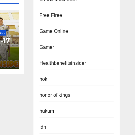
Free Firee
Game Online
SIA
U-17
Gamer
Healthbenefitsinsider
hok
honor of kings
hukum
idn