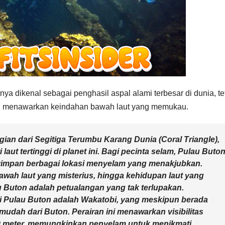
ya dikenal sebagai penghasil aspal alami terbesar di dunia, te
g menawarkan keindahan bawah laut yang memukau.
bagian dari Segitiga Terumbu Karang Dunia (Coral Triangle),
aut tertinggi di planet ini. Bagi pecinta selam, Pulau Buto
yimpan berbagai lokasi menyelam yang menakjubkan.
awah laut yang misterius, hingga kehidupan laut yang
 Buton adalah petualangan yang tak terlupakan.
di Pulau Buton adalah Wakatobi, yang meskipun berada
mudah dari Buton. Perairan ini menawarkan visibilitas
i 30 meter, memungkinkan penyelam untuk menikmati