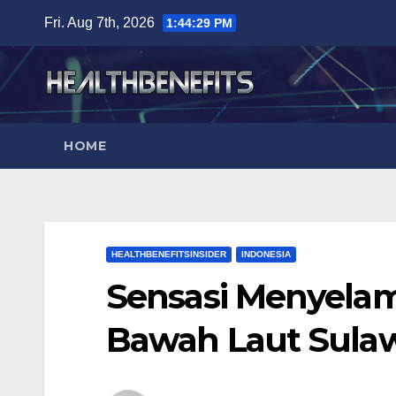
Skip
Fri. Aug 7th, 2026
1:44:30 PM
to
content
HOME
HEALTHBENEFITSINSIDER
INDONESIA
Sensasi Menyelam
Bawah Laut Sulaw