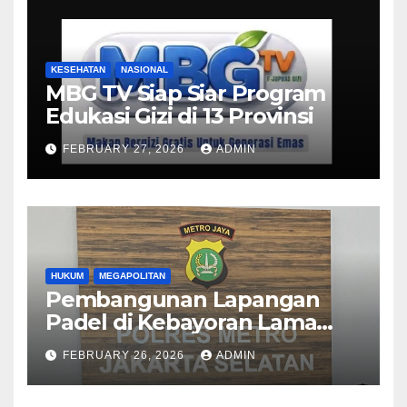
KESEHATAN
NASIONAL
MBG TV Siap Siar Program
Edukasi Gizi di 13 Provinsi
FEBRUARY 27, 2026
ADMIN
HUKUM
MEGAPOLITAN
Pembangunan Lapangan
Padel di Kebayoran Lama
Diselidiki Polisi
FEBRUARY 26, 2026
ADMIN