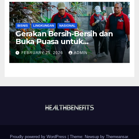
BISNIS
LINGKUNGAN
NASIONAL
Gerakan Bersih-Bersih dan
Buka Puasa untuk
Lingkungan ASRI
FEBRUARY 25, 2026
ADMIN
Proudly powered by WordPress
|
Theme:
Newsup
by
Themeansar
.