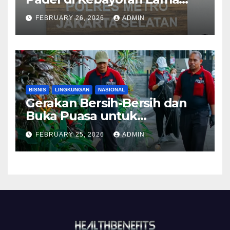
Diselidiki Polisi
FEBRUARY 26, 2026
ADMIN
BISNIS
LINGKUNGAN
NASIONAL
Gerakan Bersih-Bersih dan
Buka Puasa untuk
Lingkungan ASRI
FEBRUARY 25, 2026
ADMIN