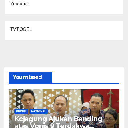
Youtuber
TVTOGEL
You missed
HUKUM
NASIONAL
Kejagung Ajukan Banding
atas Vonis 9 Terdakwa