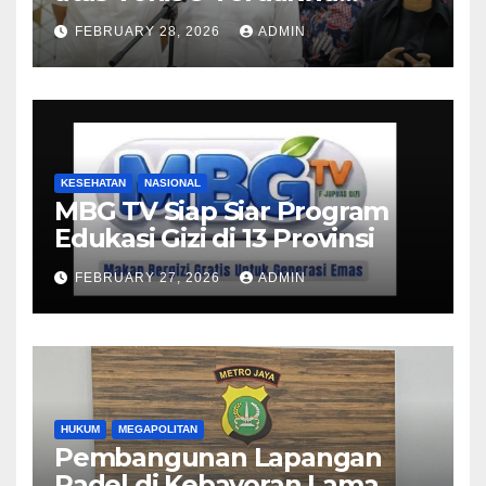
Korupsi Pertamina
FEBRUARY 28, 2026
ADMIN
KESEHATAN
NASIONAL
MBG TV Siap Siar Program
Edukasi Gizi di 13 Provinsi
FEBRUARY 27, 2026
ADMIN
HUKUM
MEGAPOLITAN
Pembangunan Lapangan
Padel di Kebayoran Lama