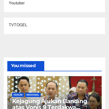
Youtuber
TVTOGEL
You missed
HUKUM
NASIONAL
Kejagung Ajukan Banding
atas Vonis 9 Terdakwa