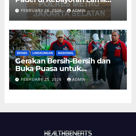
Diselidiki Polisi
FEBRUARY 26, 2026
ADMIN
BISNIS
LINGKUNGAN
NASIONAL
Gerakan Bersih-Bersih dan
Buka Puasa untuk
Lingkungan ASRI
FEBRUARY 25, 2026
ADMIN