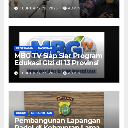
Korupsi Pertamina
FEBRUARY 28, 2026
ADMIN
KESEHATAN
NASIONAL
MBG TV Siap Siar Program
Edukasi Gizi di 13 Provinsi
FEBRUARY 27, 2026
ADMIN
HUKUM
MEGAPOLITAN
Pembangunan Lapangan
Padel di Kebayoran Lama