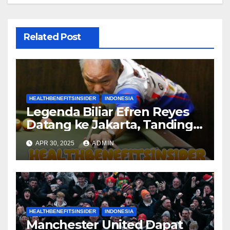
Related Post
HEALTHBENEFITSINSIDER
INDONESIA
Legenda Biliar Efren Reyes
Datang ke Jakarta, Tanding
Lawan Atlet Nasional Silviana
APR 30, 2025
ADMIN
Lu
HEALTHBENEFITSINSIDER
INDONESIA
Manchester United Dapat