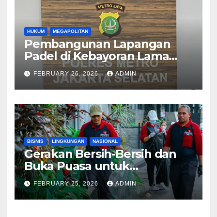
HUKUM
MEGAPOLITAN
Pembangunan Lapangan
Padel di Kebayoran Lama
Diselidiki Polisi
FEBRUARY 26, 2026
ADMIN
BISNIS
LINGKUNGAN
NASIONAL
Gerakan Bersih-Bersih dan
Buka Puasa untuk
Lingkungan ASRI
FEBRUARY 25, 2026
ADMIN